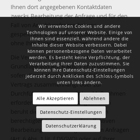
Ihnen dort angegebenen Kontaktdaten
zwecks Bearbeitung der Anfrage und für den
Fall von Anschlussfragen bei uns
Wir verwenden Cookies und andere
Technologien auf unserer Website. Einige von
gespeichert. Diese Daten geben wir nicht
ihnen sind essenziell, während andere die
ohne Ihre Einwilligung weiter.
Inhalte dieser Website verbessern. Dabei
können personenbezogene Daten verarbeitet
Die Verarbeitung dieser Daten erfolgt auf
werden. Es besteht keine Verpflichtung, der
Verarbeitung Ihrer Daten zuzustimmen. Sie
Grundlage von Art. 6 Abs. 1 lit. b DSGVO,
können Ihre Datenschutz-Einstellungen
sofern Ihre Anfrage mit der Erfüllung eines
jederzeit durch Anklicken des Schloss-Symbols
unten links ändern.
Vertrags zusammenhängt oder zur
Durchführung vorvertraglicher Maßnahmen
Alle Akzeptieren
Ablehnen
erforderlich ist. In allen übrigen Fällen
beruht die Verarbeitung auf unserem
Datenschutz-Einstellungen
berechtigten Interesse an der effektiven
Datenschutzerklärung
Bearbeitung der an uns gerichteten Anfragen
(Art. 6 Abs. 1 lit. f DSGVO) oder auf Ihrer